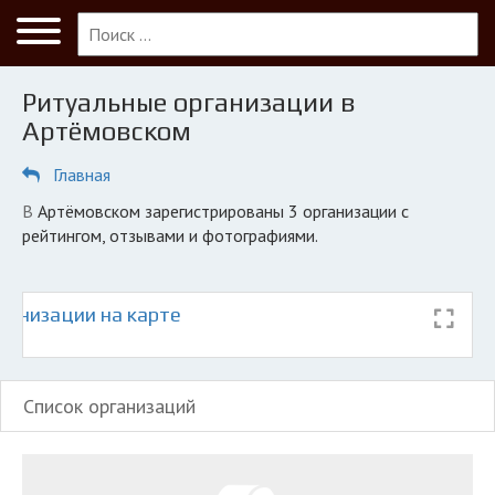
Меню
Главная
Ритуальные организации в
Артёмовский
Артёмовском
ПОЛЬЗОВАТЕЛЯМ
Главная
Кладбища
в Артёмовском зарегистрированы 3 организации с
КОМПАНИЯМ
рейтингом, отзывами и фотографиями.
Личный кабинет
ганизации на карте
© 2026 Все права защищены
Список организаций