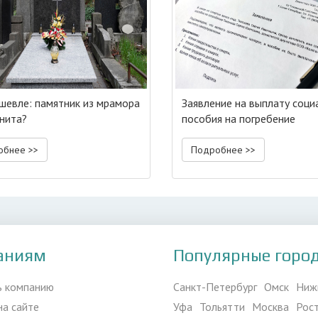
шевле: памятник из мрамора
Заявление на выплату соци
анита?
пособия на погребение
обнее >>
Подробнее >>
аниям
Популярные горо
ь компанию
Санкт-Петербург
Омск
Ниж
на сайте
Уфа
Тольятти
Москва
Рос