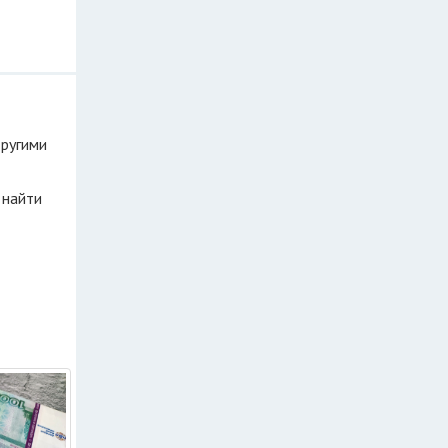
другими
 найти