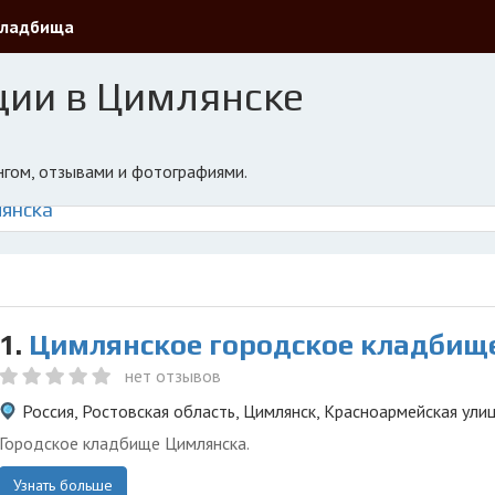
Кладбища
ции в Цимлянске
ингом, отзывами и фотографиями.
лянска
1.
Цимлянское городское кладбищ
нет отзывов
Россия, Ростовская область, Цимлянск, Красноармейская ули
Городское кладбище Цимлянска.
Узнать больше