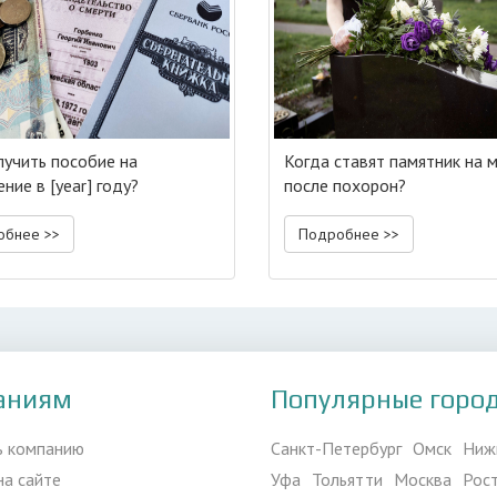
лучить пособие на
Когда ставят памятник на 
ние в [year] году?
после похорон?
обнее >>
Подробнее >>
аниям
Популярные горо
ь компанию
Санкт-Петербург
Омск
Ниж
на сайте
Уфа
Тольятти
Москва
Рос