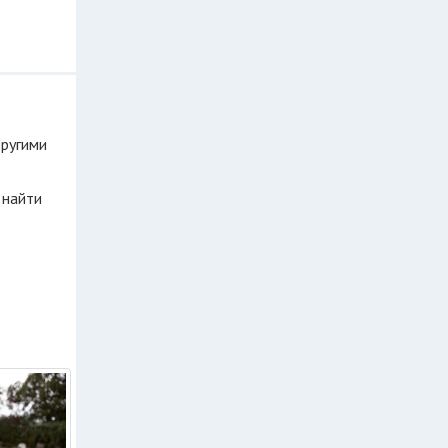
другими
 найти