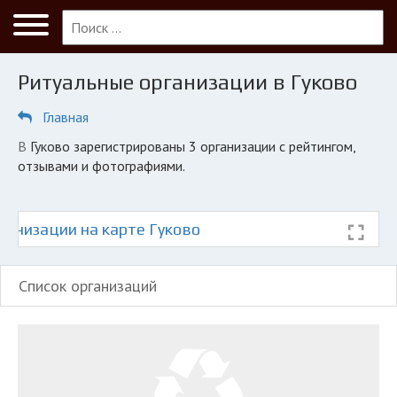
Меню
Главная
Ритуальные организации в Гуково
Гуково
Главная
ПОЛЬЗОВАТЕЛЯМ
в Гуково зарегистрированы 3 организации с рейтингом,
Кладбища
отзывами и фотографиями.
КОМПАНИЯМ
Личный кабинет
ганизации на карте Гуково
© 2026 Все права защищены
Список организаций