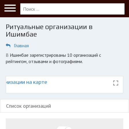
Меню
Главная
Ритуальные организации в
Ишимбай
Ишимбае
ПОЛЬЗОВАТЕЛЯМ
Главная
Кладбища
в Ишимбае зарегистрированы 10 организаций с
КОМПАНИЯМ
рейтингом, отзывами и фотографиями.
Личный кабинет
ганизации на карте
© 2026 Все права защищены
Список организаций