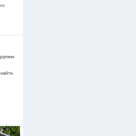
оне
другими
 найти