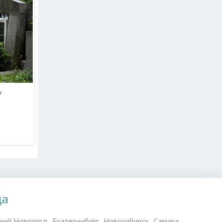
у
да
ний Новгород
Екатеринбург
Новосибирск
Самара