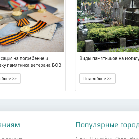
сация на погребение и
Виды памятников на могил
вку памятника ветерана ВОВ
обнее >>
Подробнее >>
аниям
Популярные горо
ь компанию
Санкт-Петербург
Омск
Ниж