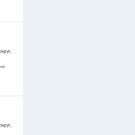
округ,
оне
округ,