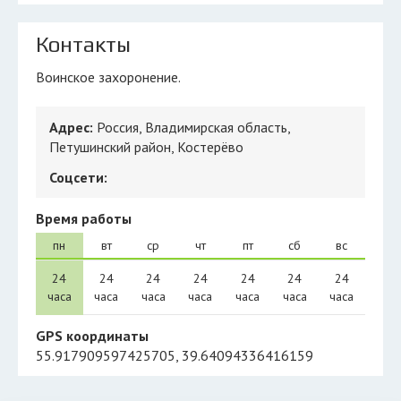
Контакты
Воинское захоронение.
Адрес:
Россия, Владимирская область,
Петушинский район, Костерёво
Соцсети:
Время работы
пн
вт
ср
чт
пт
сб
вс
24
24
24
24
24
24
24
часа
часа
часа
часа
часа
часа
часа
GPS координаты
55.917909597425705, 39.64094336416159