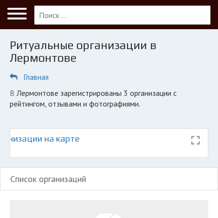
Меню
Главная
Ритуальные организации в
Лермонтов
Лермонтове
ПОЛЬЗОВАТЕЛЯМ
Главная
Кладбища
в Лермонтове зарегистрированы 3 организации с
КОМПАНИЯМ
рейтингом, отзывами и фотографиями.
Личный кабинет
ганизации на карте
© 2026 Все права защищены
Список организаций