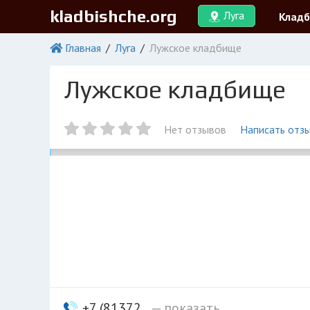
kladbishche.org
Луга
Клад
Главная
Луга
Лужское кладбище
Лужское кладбище
Нет отзывов
Написать отз
+7 (81372...
— показать