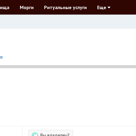
бища
Морги
Ритуальные услуги
Еще
ыв
Вы владелец?