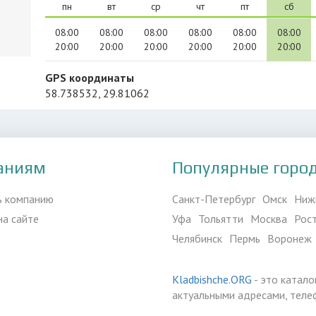
пн
вт
ср
чт
пт
сб
08:00
08:00
08:00
08:00
08:00
08:00
20:00
20:00
20:00
20:00
20:00
20:00
GPS координаты
58.738532, 29.81062
аниям
Популярные горо
ь компанию
Санкт-Петербург
Омск
Ниж
на сайте
Уфа
Тольятти
Москва
Рос
Челябинск
Пермь
Воронеж
Kladbishche.ORG
- это катало
актуальными адресами, теле