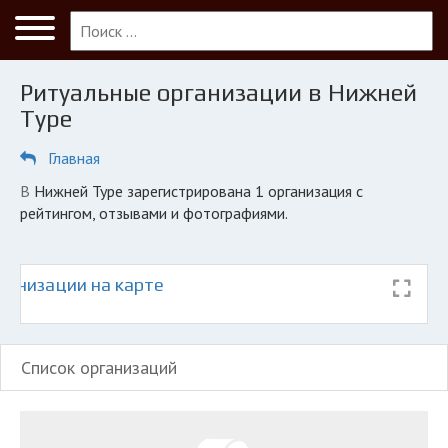
Меню
Главная
Ритуальные организации в Нижней
Нижняя Тура
Туре
ПОЛЬЗОВАТЕЛЯМ
Главная
Кладбища
в Нижней Туре зарегистрирована 1 организация с
КОМПАНИЯМ
рейтингом, отзывами и фотографиями.
Личный кабинет
ганизации на карте
© 2026 Все права защищены
Список организаций