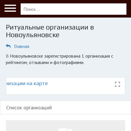
Меню
Главная
Ритуальные организации в
Новоульяновск
Новоульяновске
ПОЛЬЗОВАТЕЛЯМ
Главная
Кладбища
в Новоульяновске зарегистрирована 1 организация с
КОМПАНИЯМ
рейтингом, отзывами и фотографиями.
Личный кабинет
ганизации на карте
© 2026 Все права защищены
Список организаций