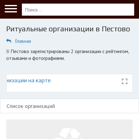
Меню
Главная
Ритуальные организации в Пестово
Пестово
Главная
ПОЛЬЗОВАТЕЛЯМ
в Пестово зарегистрированы 2 организации с рейтингом,
Кладбища
отзывами и фотографиями.
КОМПАНИЯМ
Личный кабинет
ганизации на карте
© 2026 Все права защищены
Список организаций