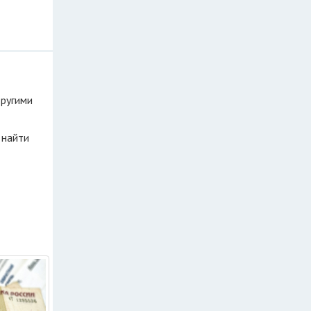
другими
 найти