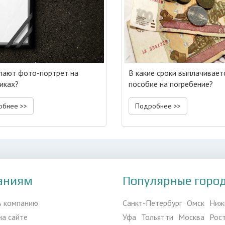
лают фото-портрет на
В какие сроки выплачивает
иках?
пособие на погребение?
обнее >>
Подробнее >>
аниям
Популярные горо
ь компанию
Санкт-Петербург
Омск
Ниж
на сайте
Уфа
Тольятти
Москва
Рос