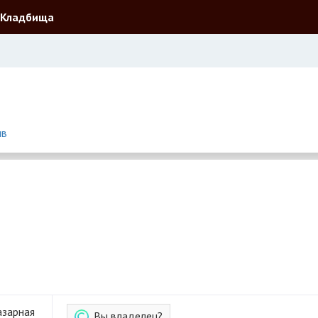
Кладбища
ыв
азарная
Вы владелец?