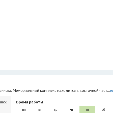
инска. Мемориальный комплекс находится в восточной част...
е
нск,
Время работы
пн
вт
ср
чт
пт
сб