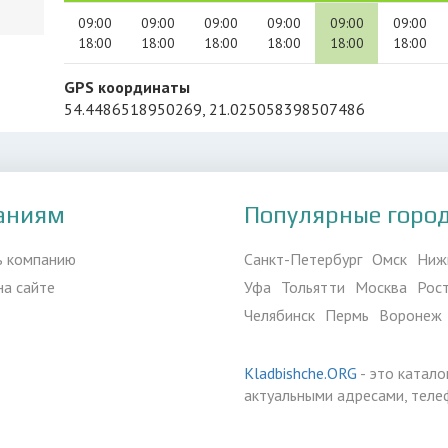
09:00
09:00
09:00
09:00
09:00
09:00
18:00
18:00
18:00
18:00
18:00
18:00
GPS координаты
54.4486518950269, 21.025058398507486
аниям
Популярные горо
ь компанию
Санкт-Петербург
Омск
Ниж
на сайте
Уфа
Тольятти
Москва
Рос
Челябинск
Пермь
Воронеж
Kladbishche.ORG
- это катало
актуальными адресами, теле