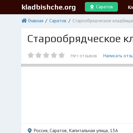
kladbishche.org
Саратов
К
Главная
Саратов
Старообрядческое кладбищ
Старообрядческое к
Нет отзывов
Написать отз
Россия, Саратов, Капитальная улица, 13А