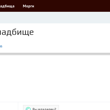
ладбища
Морги
е
ладбище
ыв
Вы владелец?