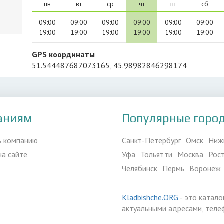
пн
вт
ср
чт
пт
сб
09:00
09:00
09:00
09:00
09:00
09:00
19:00
19:00
19:00
19:00
19:00
19:00
GPS координаты
51.544487687073165, 45.98982846298174
аниям
Популярные горо
ь компанию
Санкт-Петербург
Омск
Ниж
на сайте
Уфа
Тольятти
Москва
Рос
Челябинск
Пермь
Воронеж
Kladbishche.ORG
- это катало
актуальными адресами, теле