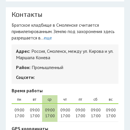
Контакты
Братское кладбище в Смоленске считается
привилегированным. Землю под захоронения здесь
разрешается в...
еще
Адрес:
Россия, Смоленск, между ул. Кирова и ул.
Маршала Конева
Район:
Промышленный
Соцсети:
Время работы
пн
вт
ср
чт
пт
сб
вс
09:00
09:00
09:00
09:00
09:00
09:00
09:00
17:00
17:00
17:00
17:00
17:00
17:00
17:00
GPS координаты