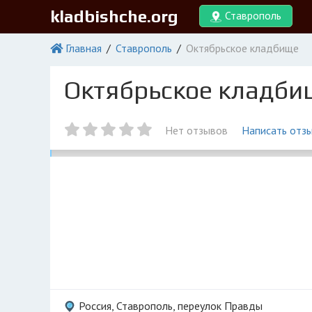
kladbishche.org
Ставрополь
Главная
Ставрополь
Октябрьское кладбище
Октябрьское кладби
Нет отзывов
Написать отз
Россия, Ставрополь, переулок Правды