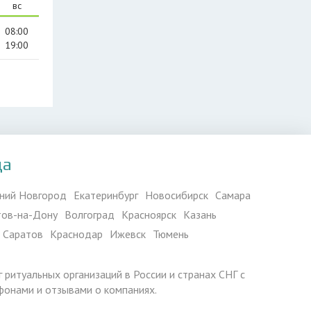
вс
08:00
19:00
да
ний Новгород
Екатеринбург
Новосибирск
Самара
тов-на-Дону
Волгоград
Красноярск
Казань
Саратов
Краснодар
Ижевск
Тюмень
г ритуальных организаций в России и странах СНГ с
фонами и отзывами о компаниях.