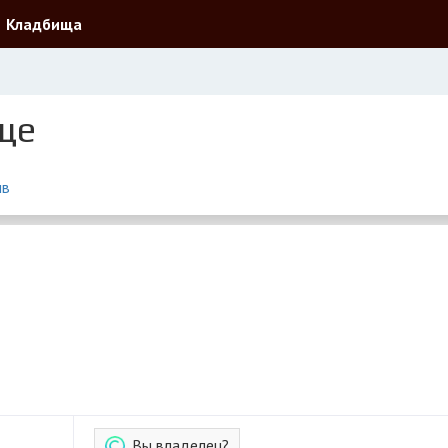
Кладбища
ще
ыв
Вы владелец?