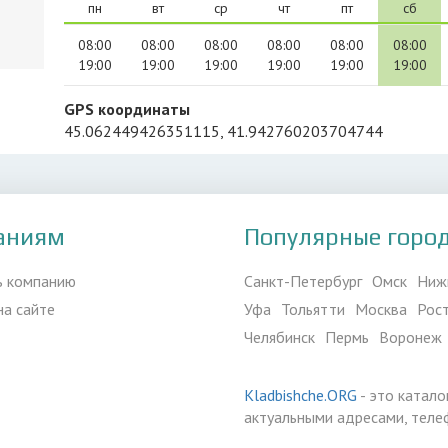
пн
вт
ср
чт
пт
сб
08:00
08:00
08:00
08:00
08:00
08:00
19:00
19:00
19:00
19:00
19:00
19:00
GPS координаты
45.062449426351115, 41.942760203704744
аниям
Популярные горо
ь компанию
Санкт-Петербург
Омск
Ниж
на сайте
Уфа
Тольятти
Москва
Рос
Челябинск
Пермь
Воронеж
Kladbishche.ORG
- это катало
актуальными адресами, теле