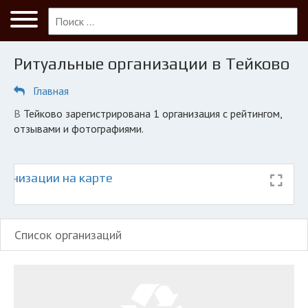
Меню
Главная
Ритуальные организации в Тейково
Тейково
Главная
ПОЛЬЗОВАТЕЛЯМ
в Тейково зарегистрирована 1 организация с рейтингом,
Кладбища
отзывами и фотографиями.
КОМПАНИЯМ
Личный кабинет
ганизации на карте
© 2026 Все права защищены
Список организаций