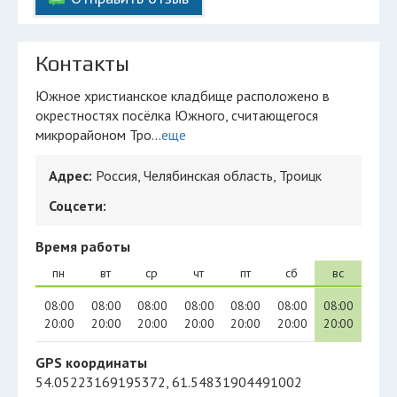
Контакты
Южное христианское кладбище расположено в
окрестностях посёлка Южного, считающегося
микрорайоном Тро...
еще
Адрес:
Россия, Челябинская область, Троицк
Соцсети:
Время работы
пн
вт
ср
чт
пт
сб
вс
08:00
08:00
08:00
08:00
08:00
08:00
08:00
20:00
20:00
20:00
20:00
20:00
20:00
20:00
GPS координаты
54.05223169195372, 61.54831904491002