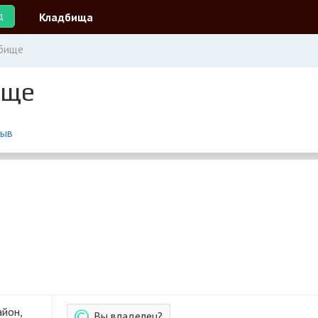
д
Кладбища
бище
ище
зыв
айон,
Вы владелец?