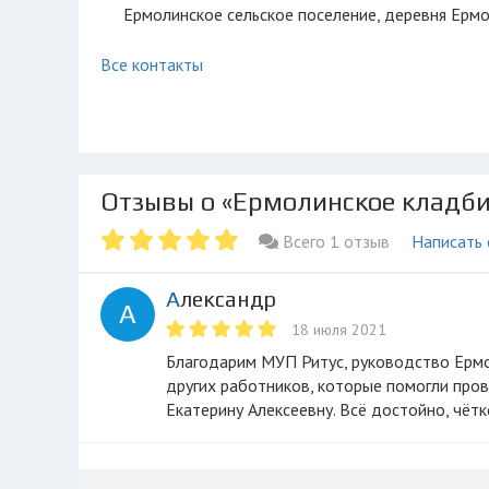
Ермолинское сельское поселение, деревня Ерм
Все контакты
Отзывы о «Ермолинское кладб
Всего 1 отзыв
Написать
Александр
А
18 июля 2021
Благодарим МУП Ритус, руководство Ермолинского кладбища Саватеева Юрия Петровича, Андрианова Сергея,
других работников, которые помогли про
Екатерину Алексеевну. Всё достойно, чётк