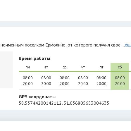
дноименным поселком Ермолино, от которого получил свое ...
ещ
Время работы
пн
вт
ср
чт
пт
сб
08:00
08:00
08:00
08:00
08:00
08:00
20:00
20:00
20:00
20:00
20:00
20:00
GPS координаты
58.53744200142112, 31.036805653004635