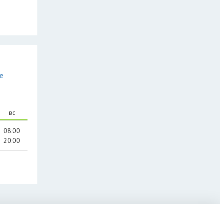
е
вс
08:00
20:00