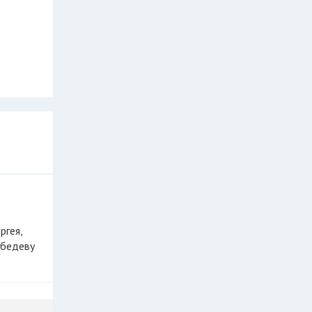
ебедеву