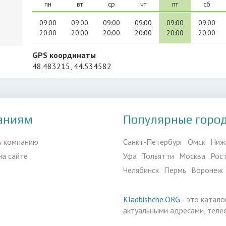
пн
вт
ср
чт
пт
сб
09:00
09:00
09:00
09:00
09:00
09:00
20:00
20:00
20:00
20:00
20:00
20:00
GPS координаты
48.483215, 44.534582
аниям
Популярные горо
ь компанию
Санкт-Петербург
Омск
Ниж
на сайте
Уфа
Тольятти
Москва
Рос
Челябинск
Пермь
Воронеж
Kladbishche.ORG
- это катало
актуальными адресами, теле