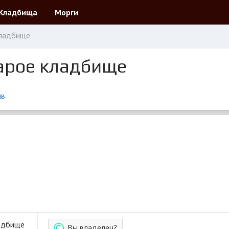
Кладбища
Морги
кладбище
арое кладбище
ыв
ладбище
Вы владелец?