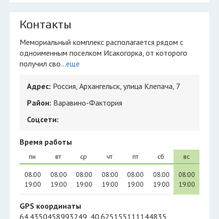
Контакты
Мемориальный комплекс располагается рядом с
одноименным поселком Исакогорка, от которого
получил сво...
еще
Адрес:
Россия, Архангельск, улица Клепача, 7
Район:
Варавино-Фактория
Соцсети:
Время работы
пн
вт
ср
чт
пт
сб
вс
08:00
08:00
08:00
08:00
08:00
08:00
08:00
19:00
19:00
19:00
19:00
19:00
19:00
19:00
GPS координаты
64.4350458993249, 40.625155111144835