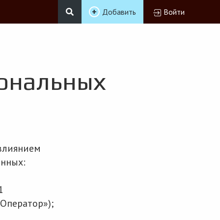
Добавить
Войти
сональных
 влиянием
анных:
1
«Оператор»);