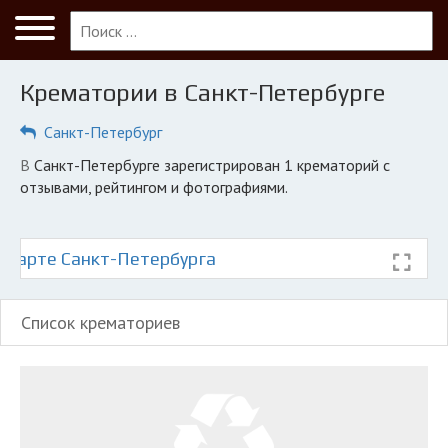
Меню
Главная
Крематории в Санкт-Петербурге
Санкт-Петербург
Санкт-Петербург
ПОЛЬЗОВАТЕЛЯМ
в Санкт-Петербурге зарегистрирован 1 крематорий с
Компании
отзывами, рейтингом и фотографиями.
Экоблог
КОМПАНИЯМ
 карте Санкт-Петербурга
Личный кабинет
Список крематориев
© 2026 Все права защищены