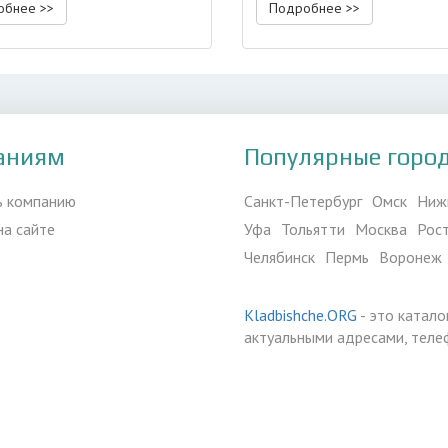
обнее >>
Подробнее >>
аниям
Популярные горо
ь компанию
Санкт-Петербург
Омск
Ниж
на сайте
Уфа
Тольятти
Москва
Рос
Челябинск
Пермь
Воронеж
Kladbishche.ORG
- это катало
актуальными адресами, теле