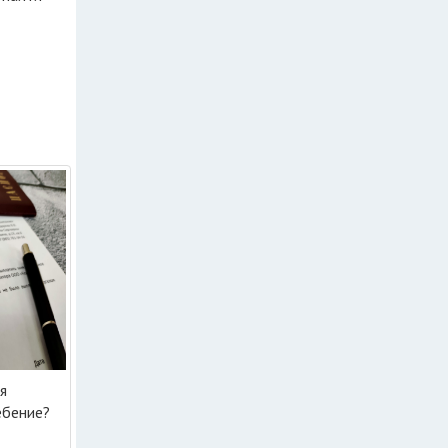
я
ебение?