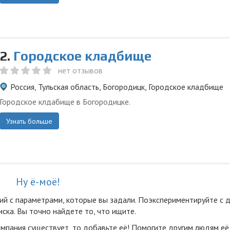
2.
Городское кладбище
нет отзывов
Россия, Тульская область, Богородицк, Городское кладбище
Городское клдабище в Богородицке.
Узнать больше
Ну ё-моё!
ий с параметрами, которые вы задали. Поэкспериментируйте с 
ска. Вы точно найдете то, что ищите.
омпания существует, то добавьте её! Помогите другим людям её