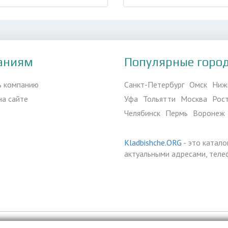
аниям
Популярные горо
ь компанию
Санкт-Петербург
Омск
Ниж
на сайте
Уфа
Тольятти
Москва
Рос
Челябинск
Пермь
Воронеж
Kladbishche.ORG
- это катало
актуальными адресами, теле