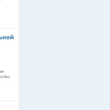
ьной
ая
ся без