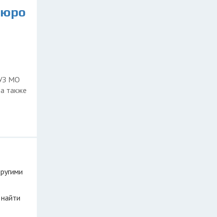
Бюро
БУЗ МО
 а также
другими
 найти