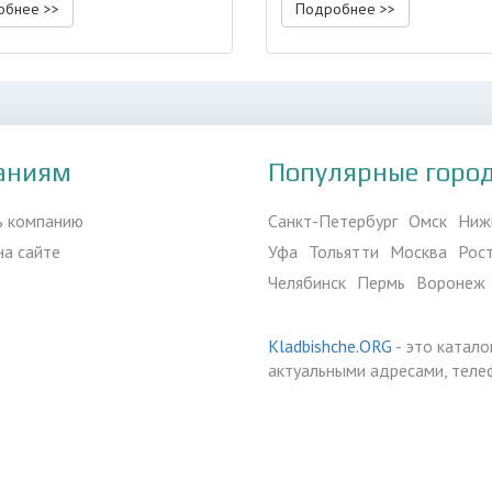
обнее >>
Подробнее >>
аниям
Популярные горо
ь компанию
Санкт-Петербург
Омск
Ниж
на сайте
Уфа
Тольятти
Москва
Рос
Челябинск
Пермь
Воронеж
Kladbishche.ORG
- это катало
актуальными адресами, теле