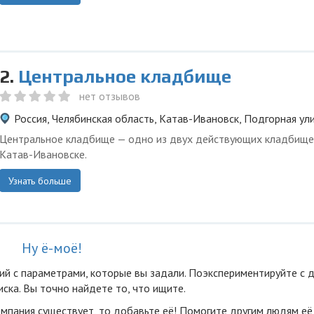
2.
Центральное кладбище
нет отзывов
Россия, Челябинская область, Катав-Ивановск, Подгорная ул
Центральное кладбище — одно из двух действующих кладбище
Катав-Ивановске.
Узнать больше
Ну ё-моё!
ий с параметрами, которые вы задали. Поэкспериментируйте с 
ска. Вы точно найдете то, что ищите.
омпания существует, то добавьте её! Помогите другим людям её