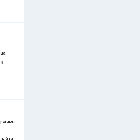
ица
 в
другими
 найти