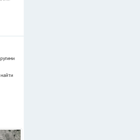
другими
 найти