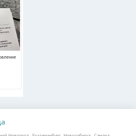
овление
да
ний Новгород
Екатеринбург
Новосибирск
Самара