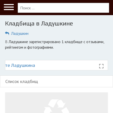
Меню
Главная
Кладбища в Ладушкине
Ладушкин
Ладушкин
ПОЛЬЗОВАТЕЛЯМ
в Ладушкине зарегистрировано 1 кладбище с отзывами,
Кладбища
рейтингом и фотографиями.
КОМПАНИЯМ
Личный кабинет
карте Ладушкина
© 2026 Все права защищены
Список кладбищ