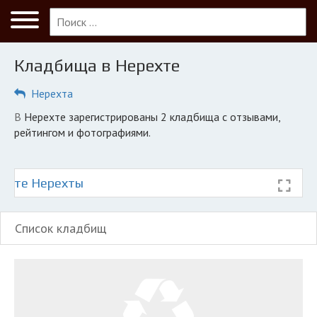
Меню
Главная
Кладбища в Нерехте
Нерехта
Нерехта
ПОЛЬЗОВАТЕЛЯМ
в Нерехте зарегистрированы 2 кладбища с отзывами,
Кладбища
рейтингом и фотографиями.
КОМПАНИЯМ
Личный кабинет
арте Нерехты
© 2026 Все права защищены
Список кладбищ