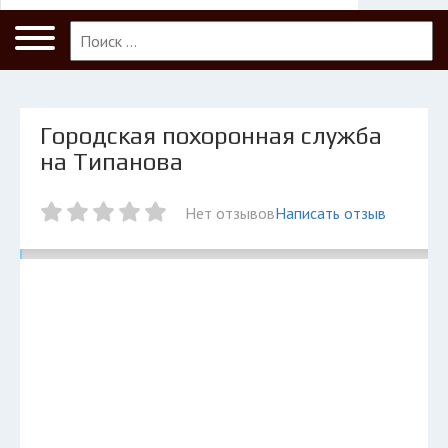
Меню
Санкт-Петербург
Главная
Санкт-Петербург
Городская похоронная служба
ПОЛЬЗОВАТЕЛЯМ
на Типанова
Компании
Нет отзывов
Написать отзыв
Экоблог
КОМПАНИЯМ
Личный кабинет
© 2026 Все права защищены