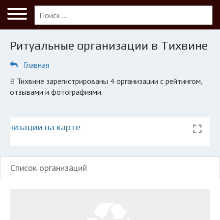
Меню
Главная
Ритуальные организации в Тихвине
Тихвин
Главная
ПОЛЬЗОВАТЕЛЯМ
в Тихвине зарегистрированы 4 организации с рейтингом,
Кладбища
отзывами и фотографиями.
Морги
Благоустройство могил
ганизации на карте
КОМПАНИЯМ
Личный кабинет
Список организаций
© 2026 Все права защищены