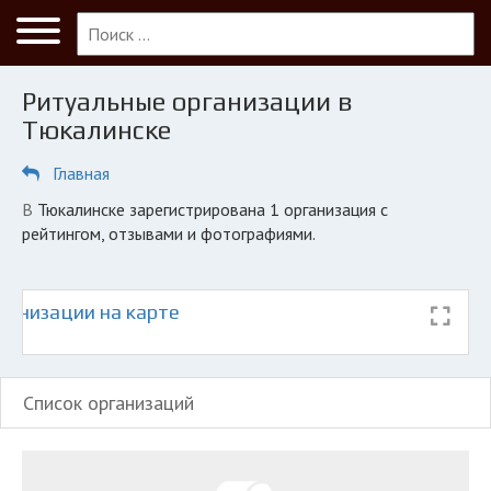
Меню
Главная
Ритуальные организации в
Тюкалинск
Тюкалинске
ПОЛЬЗОВАТЕЛЯМ
Главная
Кладбища
в Тюкалинске зарегистрирована 1 организация с
КОМПАНИЯМ
рейтингом, отзывами и фотографиями.
Личный кабинет
ганизации на карте
© 2026 Все права защищены
Список организаций