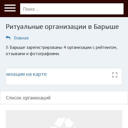
Меню
Главная
Ритуальные организации в Барыше
Барыш
Главная
ПОЛЬЗОВАТЕЛЯМ
в Барыше зарегистрированы 4 организации с рейтингом,
Кладбища
отзывами и фотографиями.
КОМПАНИЯМ
Личный кабинет
ганизации на карте
© 2026 Все права защищены
Список организаций