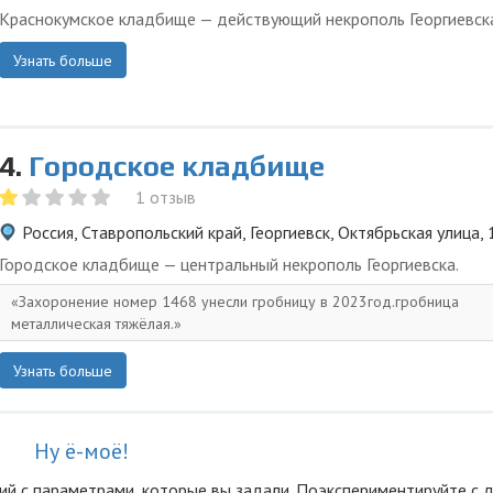
Краснокумское кладбище — действующий некрополь Георгиевск
Узнать больше
4.
Городское кладбище
1 отзыв
Россия, Ставропольский край, Георгиевск, Октябрьская улица,
Городское кладбище — центральный некрополь Георгиевска.
Захоронение номер 1468 унесли гробницу в 2023год.гробница
металлическая тяжёлая.
Узнать больше
Ну ё-моё!
ий с параметрами, которые вы задали. Поэкспериментируйте с 