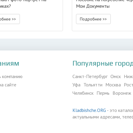
иках?
Мои Документы
обнее >>
Подробнее >>
аниям
Популярные горо
ь компанию
Санкт-Петербург
Омск
Ниж
на сайте
Уфа
Тольятти
Москва
Рос
Челябинск
Пермь
Воронеж
Kladbishche.ORG
- это катало
актуальными адресами, теле