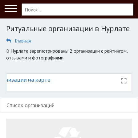
Меню
Главная
Ритуальные организации в Нурлате
Нурлат
Главная
ПОЛЬЗОВАТЕЛЯМ
в Нурлате зарегистрированы 2 организации с рейтингом,
Кладбища
отзывами и фотографиями.
КОМПАНИЯМ
Личный кабинет
ганизации на карте
© 2026 Все права защищены
Список организаций