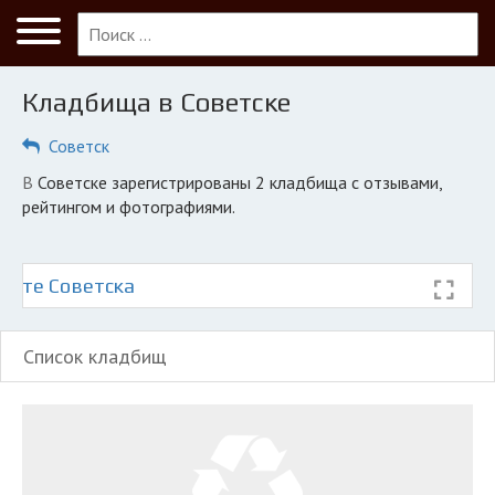
Меню
Главная
Кладбища в Советске
Советск
Советск
ПОЛЬЗОВАТЕЛЯМ
в Советске зарегистрированы 2 кладбища с отзывами,
Кладбища
рейтингом и фотографиями.
КОМПАНИЯМ
Личный кабинет
арте Советска
© 2026 Все права защищены
Список кладбищ