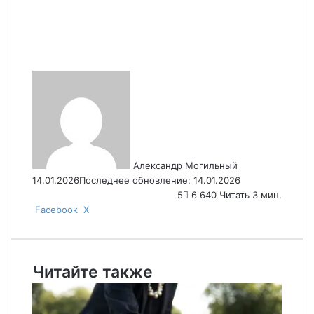
Send
an
email
Александр Могильный
14.01.2026
Последнее обновление: 14.01.2026
5
6 640
Читать 3 мин.
VKontakte
Odnoklassniki
Skype
WhatsApp
Telegram
Viber
Email
Печать
Facebook
X
Читайте также