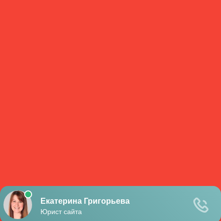
Ростов-на-Дону
Самара
Санкт-Петербург
Саратов
Тольятти
Тюмень
Уфа
Челябинск
Destinations
Пособия на погребение
20
Памятники
14
Действия при смерти человека
6
© 2026, База данных сайта kladbishche.org является
интеллектуальной собственностью ООО «Профит» и
охраняется законом. |
Kladbishche.org
Блог
Каталог организаций
Контакты