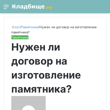
Меню
Switch
Ис
Блог
/
Памятники
/
Нужен ли договор на изготовление
памятника?
Памятники
Нужен ли
договор на
изготовление
памятника?
Send
an
email