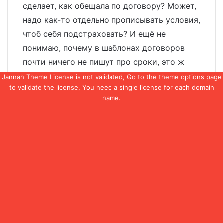
сделает, как обещала по договору? Может,
надо как-то отдельно прописывать условия,
чтоб себя подстраховать? И ещё не
понимаю, почему в шаблонах договоров
почти ничего не пишут про сроки, это ж
важно.
Jannah Theme
License is not validated, Go to the theme options page
to validate the license, You need a single license for each domain
Ответить
name.
:
Александр Могильный
30.05.2025 в 13:23
Здравствуйте, Юлия.
Чтобы фирма выполнила договор,
пропишите в нём конкретные сроки, этапы
работ, оплату и штрафы за просрочку.
Также добавьте гарантию на установку и
материалы. Типовые шаблоны часто